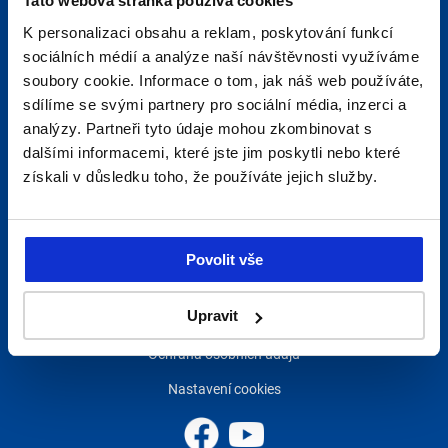
Tato webová stránka používá cookies
Produkty
K personalizaci obsahu a reklam, poskytování funkcí
sociálních médií a analýze naší návštěvnosti využíváme
Jak zakoupit zboží
soubory cookie. Informace o tom, jak náš web používáte,
Rychlá objednávka
sdílíme se svými partnery pro sociální média, inzerci a
analýzy. Partneři tyto údaje mohou zkombinovat s
Košík
dalšími informacemi, které jste jim poskytli nebo které
Užitečné odkazy
získali v důsledku toho, že používáte jejich služby.
Náš web
Novinky z oboru
Povolit vše
Přihlásit k newsletteru
Upravit
Podmínky používání eshopu
Ochrana osobních údajů
Nastavení cookies