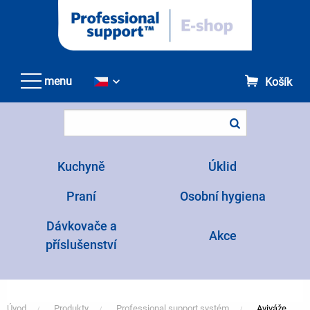
Přejít
k
hlavnímu
obsahu
menu
Košík
Kuchyně
Úklid
Praní
Osobní hygiena
Dávkovače a
Akce
příslušenství
Úvod
Produkty
Professional support systém
Aviváže