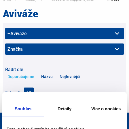
Aviváže
You
are
here
Řadit dle
Doporučujeme
Názvu
Nejlevnější
Zobrazit
Souhlas
Detaily
Více o cookies
Nakupování