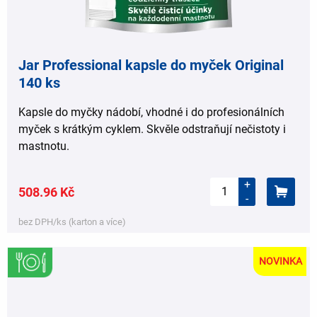
Jar Professional kapsle do myček Original
140 ks
Kapsle do myčky nádobí, vhodné i do profesionálních
myček s krátkým cyklem. Skvěle odstraňují nečistoty i
mastnotu.
+
508.96 Kč
-
bez DPH/ks (karton a více)
NOVINKA
,