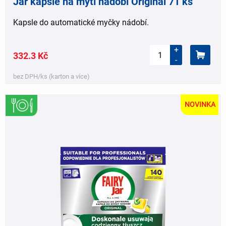
Jar kapsle na mytí nádobí Original 71 ks
Kapsle do automatické myčky nádobí.
+
332.3 Kč
-
bez DPH/ks (karton a více)
NOVINKA
,