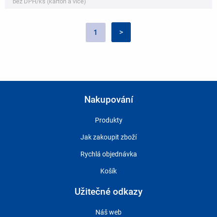
bez DPH/ks (karton a více)
Pagination
Následující
>
Aktuální
1
stránka
stránka
Nakupování
Produkty
Jak zakoupit zboží
Rychlá objednávka
Košík
Užitečné odkazy
Náš web