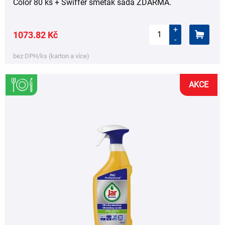
Color 80 ks + Swiffer smeták sada ZDARMA.
+
1073.82 Kč
-
bez DPH/ks (karton a více)
AKCE
,