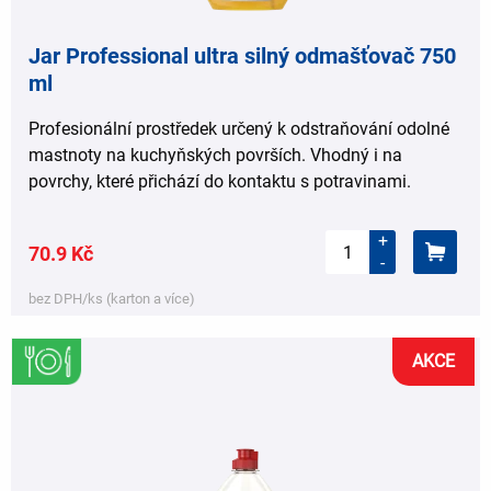
Jar Professional ultra silný odmašťovač 750
ml
Profesionální prostředek určený k odstraňování odolné
mastnoty na kuchyňských površích. Vhodný i na
povrchy, které přichází do kontaktu s potravinami.
+
70.9 Kč
-
bez DPH/ks (karton a více)
AKCE
,