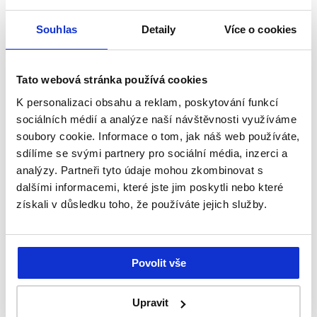
,
Souhlas
Detaily
Více o cookies
Tato webová stránka používá cookies
K personalizaci obsahu a reklam, poskytování funkcí
sociálních médií a analýze naší návštěvnosti využíváme
soubory cookie. Informace o tom, jak náš web používáte,
sdílíme se svými partnery pro sociální média, inzerci a
analýzy. Partneři tyto údaje mohou zkombinovat s
dalšími informacemi, které jste jim poskytli nebo které
získali v důsledku toho, že používáte jejich služby.
Jar P&G ProfiLine na ruční mytí nádobí 5 L
Profesionální prostředek na ruční mytí nádobí s
Povolit vše
vysokým odmašťovacím účinkem. Vhodné pro použití
do dávkovače.
Upravit