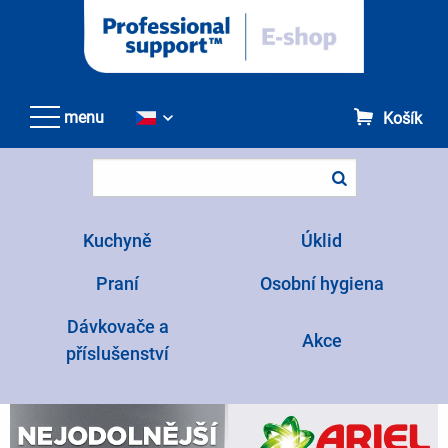
Přejít
k
hlavnímu
obsahu
menu
Košík
Kuchyně
Úklid
Praní
Osobní hygiena
Dávkovače a
Akce
příslušenství