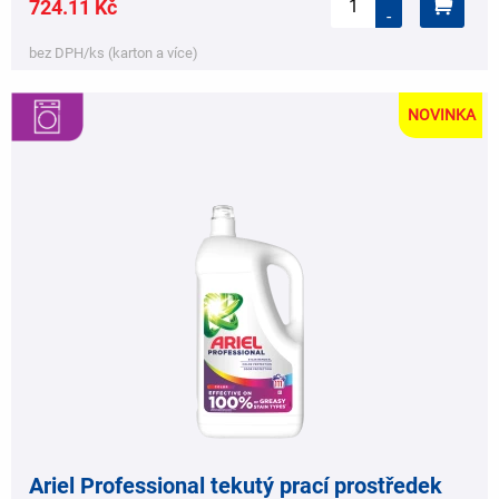
724.11 Kč
-
bez DPH/ks (karton a více)
NOVINKA
,
,
Ariel Professional tekutý prací prostředek