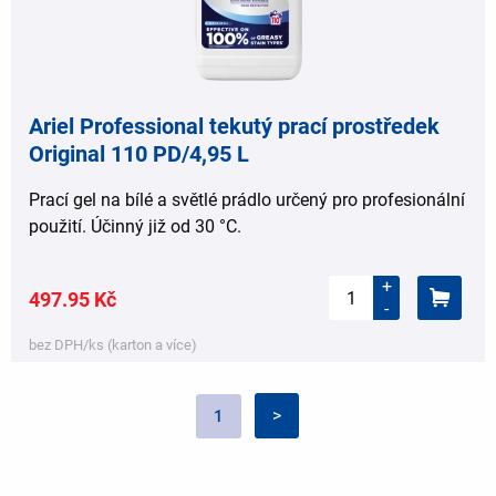
Ariel Professional tekutý prací prostředek
Original 110 PD/4,95 L
Prací gel na bílé a světlé prádlo určený pro profesionální
použití. Účinný již od 30 °C.
+
497.95 Kč
-
bez DPH/ks (karton a více)
Pagination
Následující
>
Aktuální
1
stránka
stránka