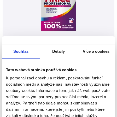
Ariel Professional prací prášek Color+ 110
PD/6,05 kg
Souhlas
Detaily
Více o cookies
Profesionální prací prášek s extra silným
odstraňováním skvrn a ochranou barev.
Tato webová stránka používá cookies
K personalizaci obsahu a reklam, poskytování funkcí
+
724.11 Kč
sociálních médií a analýze naší návštěvnosti využíváme
-
soubory cookie. Informace o tom, jak náš web používáte,
bez DPH/ks (karton a více)
sdílíme se svými partnery pro sociální média, inzerci a
analýzy. Partneři tyto údaje mohou zkombinovat s
NOVINKA
dalšími informacemi, které jste jim poskytli nebo které
získali v důsledku toho, že používáte jejich služby.