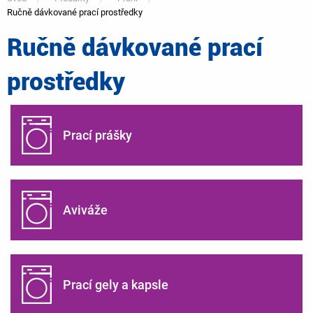
Ručně dávkované prací prostředky
Ručně dávkované prací
You
prostředky
are
here
Prací prášky
Aviváže
Prací gely a kapsle