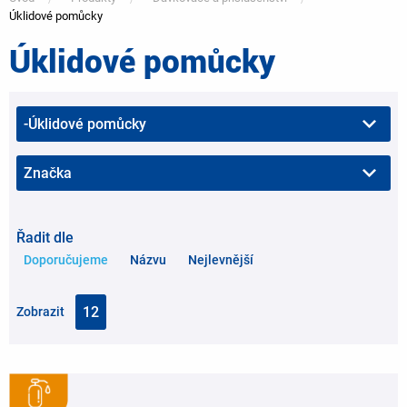
Úklidové pomůcky
Úklidové pomůcky
You
are
here
Řadit dle
Doporučujeme
Názvu
Nejlevnější
Zobrazit