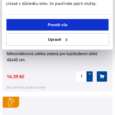
získali v důsledku toho, že používáte jejich služby.
Povolit vše
Švédská utěrka UNIVERSAL 40x40 cm 250 g
Upravit
zelená
Mikrovláknová utěrka zelená pro každodenní úklid
40x40 cm.
+
16.39 Kč
-
bez DPH/ks (karton a více)
,