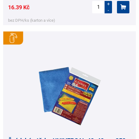
+
16.39 Kč
-
bez DPH/ks (karton a více)
,