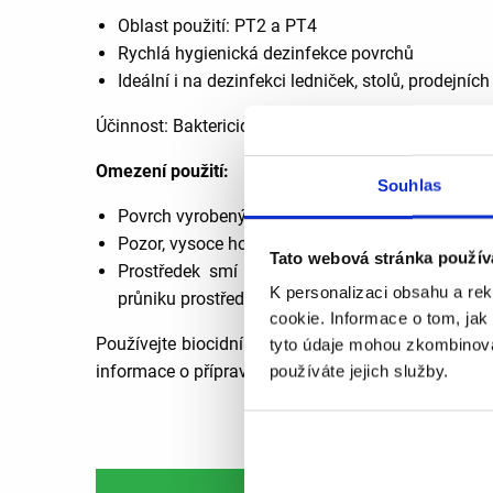
Oblast použití: PT2 a PT4
Rychlá hygienická dezinfekce povrchů
Ideální i na dezinfekci ledniček, stolů, prodejníc
Účinnost: Baktericidní, fungicidní, virucidní, mykob
Omezení použití:
Souhlas
Povrch vyrobený z akrylátového skla
Pozor, vysoce hořlavá látka!
Tato webová stránka použív
Prostředek smí být použit jen v zařízeních, 
K personalizaci obsahu a re
průniku prostředku do elektrických částí!
cookie. Informace o tom, jak
Používejte biocidní přípravky bezpečně. Před použi
tyto údaje mohou zkombinovat
informace o přípravku.
používáte jejich služby.