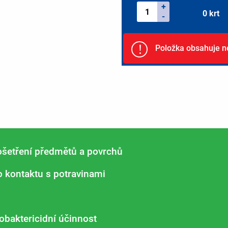
+
0
krt
-
!
Položka obsahuje n
šetření předmětů a povrchů
o kontaktu s potravinami
kobaktericidní účinnost