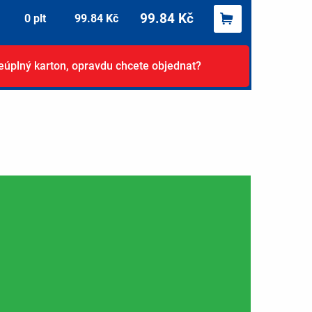
99.84
Kč
0
plt
99.84
Kč
eúplný karton, opravdu chcete objednat?