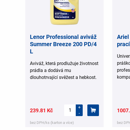
Lenor Professional aviváž
Ariel
Summer Breeze 200 PD/4
prací
L
Univer
práško
Aviváž, která prodlužuje životnost
profes
prádla a dodává mu
kompa
dlouhotrvající svěžest a hebkost.
+
239.81 Kč
1007.
-
bez DPH/ks (karton a více)
bez DPH