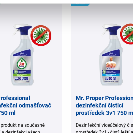
,
Professional
Mr. Proper Profession
nfekční odmašťovač
dezinfekční čisticí
750 ml
prostředek 3v1 750 m
 produkt na současné
Dezinfekční víceúčelový čis
í a dezinfekci všech
prostředek 3v1 - čistí, leští 