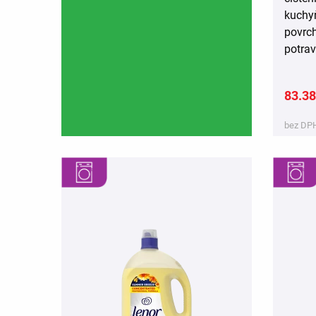
kuchy
povrch
potrav
83.38
bez DPH
,
,
,
,