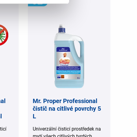
,
al
Mr. Proper Professional
čistič na citlivé povrchy 5
l
L
ticí
Univerzální čisticí prostředek na
a
mytí všech citlivých tvrdých