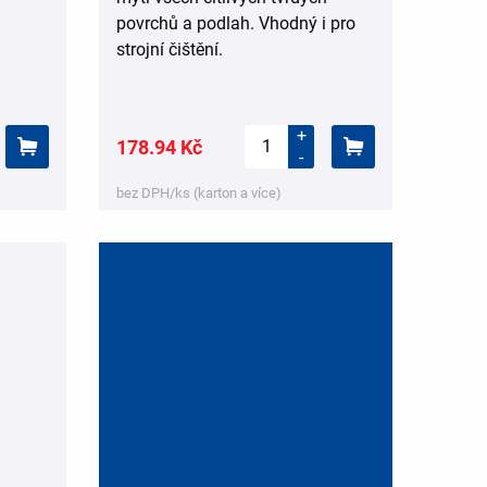
povrchů a podlah. Vhodný i pro
strojní čištění.
+
178.94 Kč
-
bez DPH/ks (karton a více)