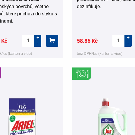
ňských povrchů, včetně
dezinfikuje.
ů, které přichází do styku s
inami.
+
+
 Kč
58.86 Kč
-
-
/ks (karton a více)
bez DPH/ks (karton a více)
,