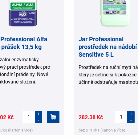
 Professional Alfa
Jar Professional
 prášek 13,5 kg
prostředek na nádobí
Sensitive 5 L
zální enzymatický
vý prací prostředek pro
Prostředek na ruční mytí ná
ionální prádelny. Nové
který je šetrnější k pokožce
ktované složení.
účinně odstraňuje mastnot
+
+
02 Kč
282.38 Kč
-
-
/ks (karton a více)
bez DPH/ks (karton a více)