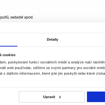
h pultů, sedadel apod.
aktericidní
Detaily
á cookies
u nichž je vyloučena možnost
klam, poskytování funkcí sociálních médií a analýze naší návšt
 náš web používáte, sdílíme se svými partnery pro sociální média
tím si vždy přečtěte etiketu a
 s dalšími informacemi, které jste jim poskytli nebo které získa
Upravit