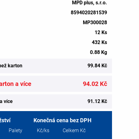
MPD plus, s.r.o.
8594020281539
MP300028
12 Ks
432 Ks
0.88 Kg
než karton
99.84 Kč
rton a více
94.02 Kč
a více
91.12 Kč
ství
Konečná cena bez DPH
Palety
Kč/ks
Celkem Kč