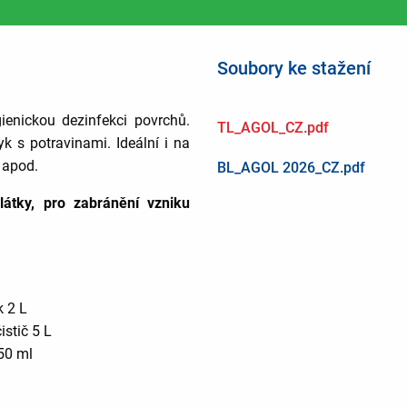
Soubory ke stažení
ienickou dezinfekci povrchů.
TL_AGOL_CZ.pdf
 s potravinami. Ideální i na
l apod.
BL_AGOL 2026_CZ.pdf
látky, pro zabránění vzniku
k 2 L
istič 5 L
750 ml