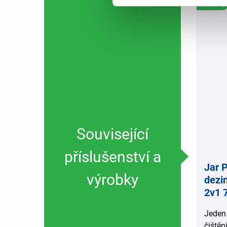
,
Související
příslušenství a
Jar 
výrobky
dezi
2v1 
Jeden
čištěn