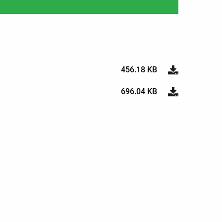
456.18 KB
696.04 KB