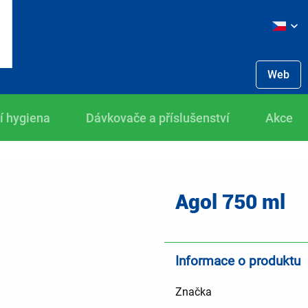
Web
í hygiena
Dávkovače a příslušenství
Akce
Agol 750 ml
Informace o produktu
Značka