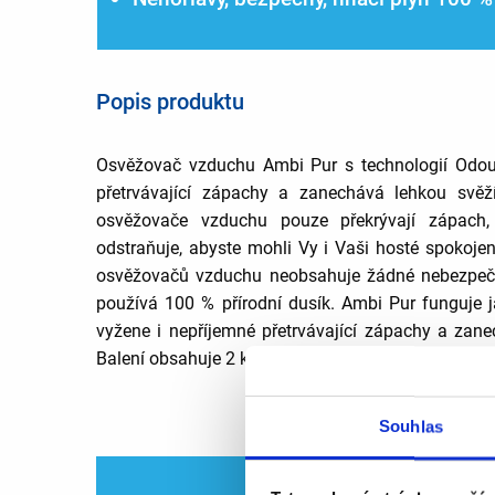
Popis produktu
Osvěžovač vzduchu Ambi Pur s technologií Odour
přetrvávající zápachy a zanechává lehkou svěží
osvěžovače vzduchu pouze překrývají zápach
odstraňuje, abyste mohli Vy i Vaši hosté spokojen
osvěžovačů vzduchu neobsahuje žádné nebezpečné
používá 100 % přírodní dusík. Ambi Pur funguje ja
vyžene i nepříjemné přetrvávající zápachy a zane
Balení obsahuje 2 ks výrobku.
Souhlas