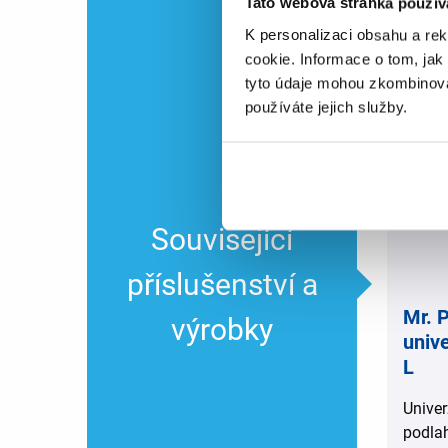
Tato webová stránka použív
,
K personalizaci obsahu a re
cookie. Informace o tom, jak
tyto údaje mohou zkombinovat
používáte jejich služby.
Související
příslušenství a
Mr. 
výrobky
unive
L
Univer
podla