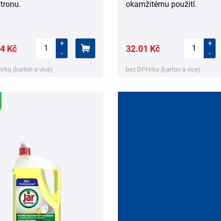
itronu.
okamžitému použití.
+
+
4 Kč
32.01 Kč
-
-
/ks (karton a více)
bez DPH/ks (karton a více)