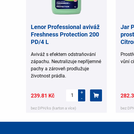
Lenor Professional aviváž
Jar 
Freshness Protection 200
pros
PD/4 L
Citro
Aviváž s efektem odstraňování
Prostř
zápachu. Neutralizuje nepříjemné
vůní c
pachy a zároveň prodlužuje
životnost prádla.
+
239.81 Kč
282.3
-
bez DPH/ks (karton a více)
bez DPH