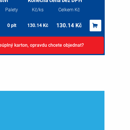
tví
Konečná cena bez DPH
Palety
Kč/ks
Celkem Kč
130.14
Kč
0
plt
130.14
Kč
eúplný karton, opravdu chcete objednat?