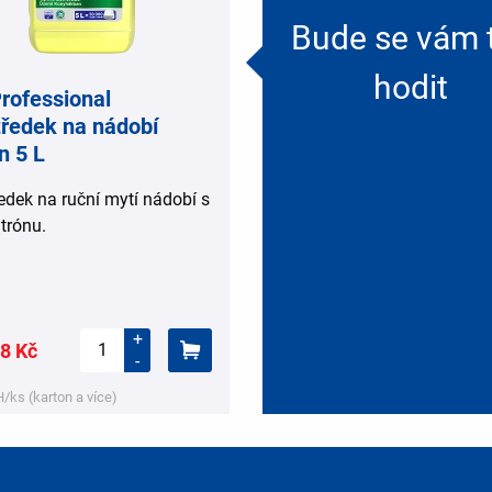
Bude se vám 
hodit
Professional
tředek na nádobí
n 5 L
edek na ruční mytí nádobí s
itrónu.
+
8 Kč
-
/ks (karton a více)