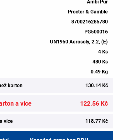
Ambi Pur
Procter & Gamble
8700216285780
PG500016
UN1950 Aerosoly, 2.2, (E)
4 Ks
480 Ks
0.49 Kg
než karton
130.14 Kč
rton a více
122.56 Kč
a více
118.77 Kč