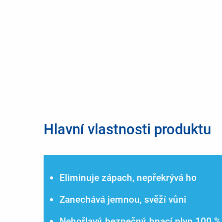
Hlavní vlastnosti produktu
Eliminuje zápach, nepřekrývá ho
Zanechává jemnou, svěží vůni
Nehořlavý, bezpečný, hnací plyn 100 %