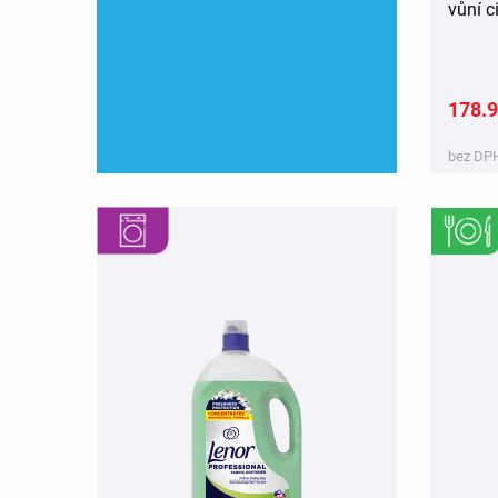
vůní c
178.9
bez DPH
,
,
,