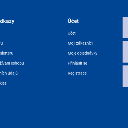
odkazy
Účet
Účet
ru
Moji zákazníci
sletteru
Moje objednávky
ívání eshopu
Přihlásit se
ích údajů
Registrace
kies