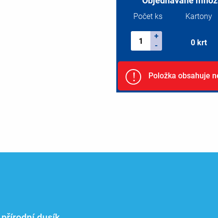
Objednávané množs
Počet ks
Kartony
+
0
krt
-
!
Položka obsahuje n
 přírodní dusík