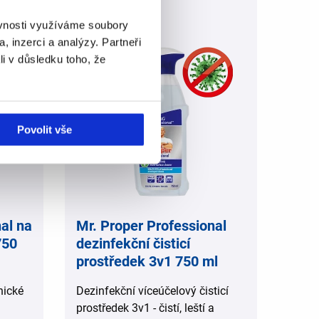
,
ěvnosti využíváme soubory
, inzerci a analýzy. Partneři
li v důsledku toho, že
Povolit vše
al na
Mr. Proper Professional
750
dezinfekční čisticí
prostředek 3v1 750 ml
nické
Dezinfekční víceúčelový čisticí
prostředek 3v1 - čistí, leští a