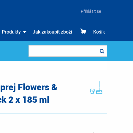
Přihlásit se
Produkty
Jak zakoupit zboží
Košík
prej Flowers &
k 2 x 185 ml