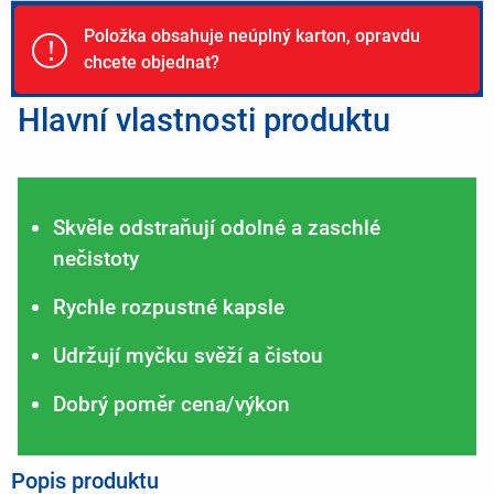
Položka obsahuje neúplný karton, opravdu
!
chcete objednat?
Hlavní vlastnosti produktu
Skvěle odstraňují odolné a zaschlé
nečistoty
Rychle rozpustné kapsle
Udržují myčku svěží a čistou
Dobrý poměr cena/výkon
Popis produktu