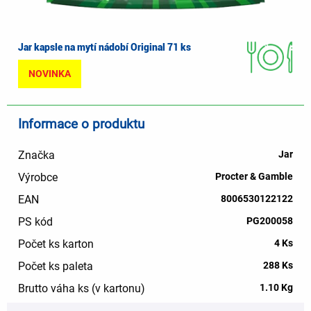
Jar kapsle na mytí nádobí Original 71 ks
NOVINKA
Informace o produktu
Značka
Jar
Výrobce
Procter & Gamble
EAN
8006530122122
PS kód
PG200058
Počet ks karton
4 Ks
Počet ks paleta
288 Ks
Brutto váha ks (v kartonu)
1.10 Kg