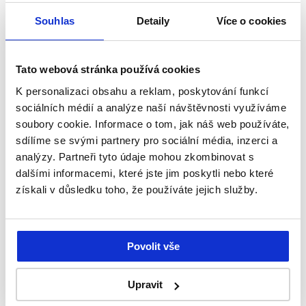
Souhlas
Detaily
Více o cookies
Tato webová stránka používá cookies
Jar Professional ultra silný odmašťovač 750
K personalizaci obsahu a reklam, poskytování funkcí
ml
sociálních médií a analýze naší návštěvnosti využíváme
Profesionální prostředek určený k odstraňování odolné
soubory cookie. Informace o tom, jak náš web používáte,
mastnoty na kuchyňských površích. Vhodný i na
sdílíme se svými partnery pro sociální média, inzerci a
povrchy, které přichází do kontaktu s potravinami.
analýzy. Partneři tyto údaje mohou zkombinovat s
dalšími informacemi, které jste jim poskytli nebo které
získali v důsledku toho, že používáte jejich služby.
+
70.9 Kč
-
bez DPH/ks (karton a více)
Povolit vše
Upravit
,