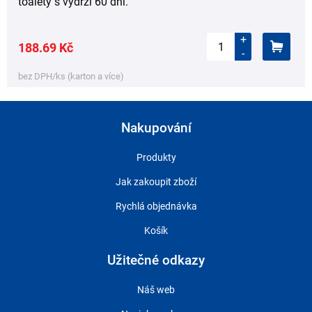
toalety s výdrží 60 dní.
+
188.69 Kč
-
bez DPH/ks (karton a více)
Nakupování
Produkty
Jak zakoupit zboží
Rychlá objednávka
Košík
Užitečné odkazy
Náš web