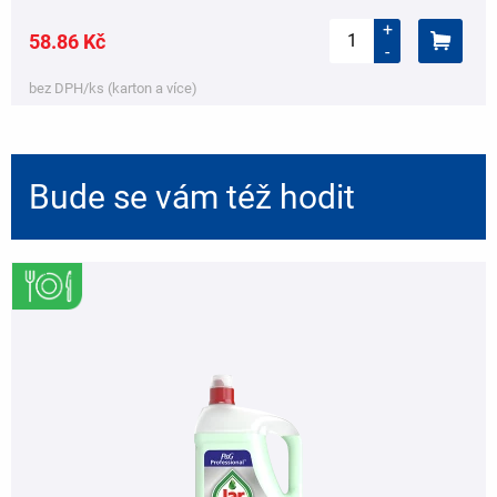
+
58.86 Kč
-
bez DPH/ks (karton a více)
Bude se vám též hodit
,