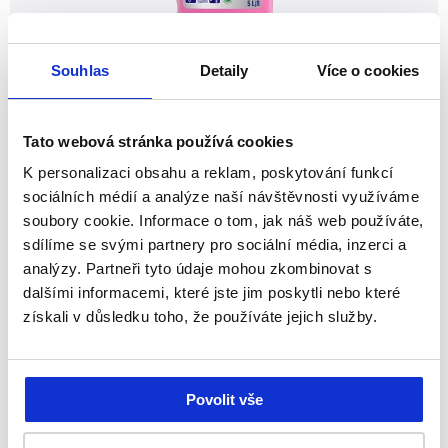
Souhlas
Detaily
Více o cookies
Mr. Proper Professional univerzální čistič
Cherry blossom 5 L
Tato webová stránka používá cookies
Univerzální čisticí prostředek na podlahy a omyvatelné
povrchy s jemnou třešňovou vůní.
K personalizaci obsahu a reklam, poskytování funkcí
sociálních médií a analýze naší návštěvnosti využíváme
soubory cookie. Informace o tom, jak náš web používáte,
+
178.94 Kč
-
sdílíme se svými partnery pro sociální média, inzerci a
analýzy. Partneři tyto údaje mohou zkombinovat s
bez DPH/ks (karton a více)
dalšími informacemi, které jste jim poskytli nebo které
získali v důsledku toho, že používáte jejich služby.
,
,
Povolit vše