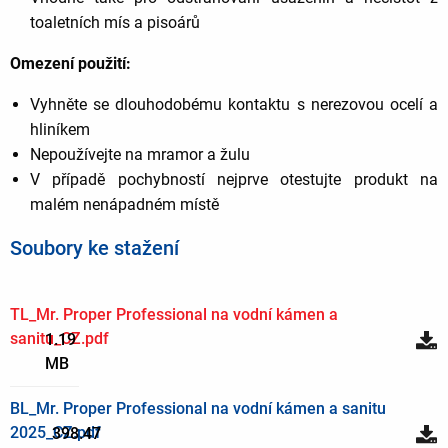
toaletních mís a pisoárů
Omezení použití:
Vyhněte se dlouhodobému kontaktu s nerezovou ocelí a
hliníkem
Nepoužívejte na mramor a žulu
V případě pochybností nejprve otestujte produkt na
malém nenápadném místě
Soubory ke stažení
TL_Mr. Proper Professional na vodní kámen a
sanitu_CZ.pdf
1.19
MB
BL_Mr. Proper Professional na vodní kámen a sanitu
2025_CZ.pdf
398.47