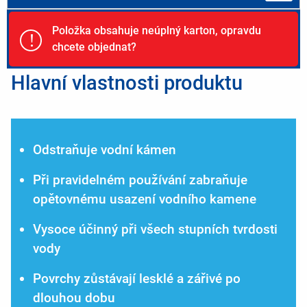
Položka obsahuje neúplný karton, opravdu
!
chcete objednat?
Hlavní vlastnosti produktu
Odstraňuje vodní kámen
Při pravidelném používání zabraňuje
opětovnému usazení vodního kamene
Vysoce účinný při všech stupních tvrdosti
vody
Povrchy zůstávají lesklé a zářivé po
dlouhou dobu