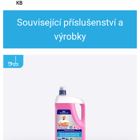
KB
Související příslušenství a
výrobky
,