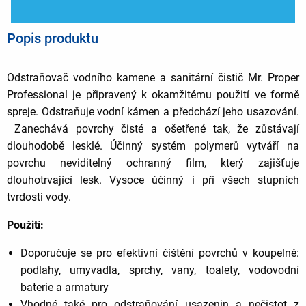
Popis produktu
Odstraňovač vodního kamene a sanitární čistič Mr. Proper
Professional je připravený k okamžitému použití ve formě
spreje. Odstraňuje vodní kámen a předchází jeho usazování.
Zanechává povrchy čisté a ošetřené tak, že zůstávají
dlouhodobě lesklé. Účinný systém polymerů vytváří na
povrchu neviditelný ochranný film, který zajišťuje
dlouhotrvající lesk. Vysoce účinný i při všech stupních
tvrdosti vody.
Použití:
Doporučuje se pro efektivní čištění povrchů v koupelně:
podlahy, umyvadla, sprchy, vany, toalety, vodovodní
baterie a armatury
Vhodné také pro odstraňování usazenin a nečistot z