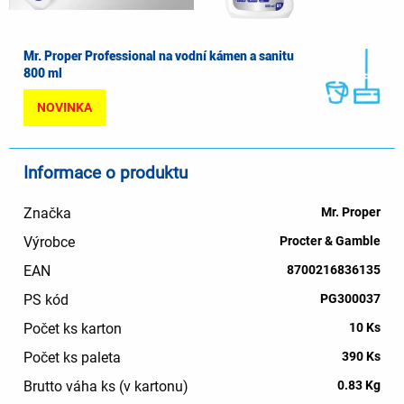
Mr. Proper Professional na vodní kámen a sanitu
800 ml
NOVINKA
Informace o produktu
Značka
Mr. Proper
Výrobce
Procter & Gamble
EAN
8700216836135
PS kód
PG300037
Počet ks karton
10 Ks
Počet ks paleta
390 Ks
Brutto váha ks (v kartonu)
0.83 Kg