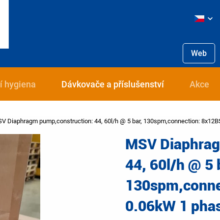
Web
í hygiena
Dávkovače a příslušenství
Akce
V Diaphragm pump,construction: 44, 60l/h @ 5 bar, 130spm,connection: 8x12B
MSV Diaphrag
44, 60l/h @ 5 
130spm,conne
0.06kW 1 pha