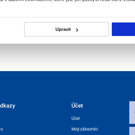
Počet ks
Kartony
+
1
krt
-
Upravit
odkazy
Účet
Účet
ru
Moji zákazníci