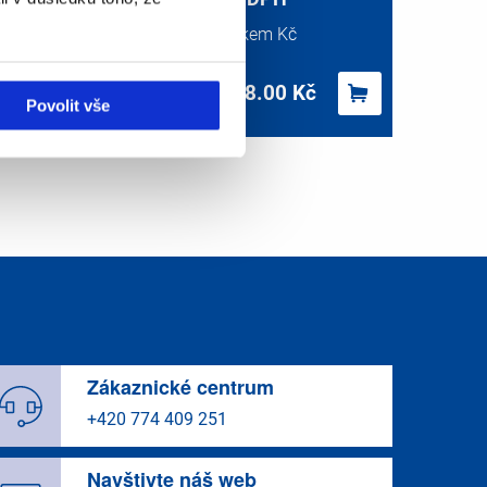
Palety
Kč/ks
Celkem Kč
12408.00
Kč
1
plt
12408.00
Kč
Povolit vše
Zákaznické centrum
+420 774 409 251
Navštivte náš web