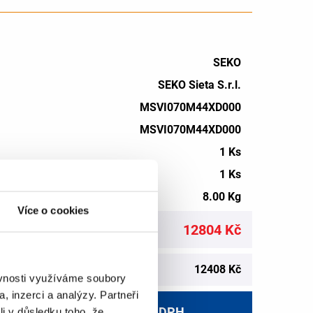
SEKO
SEKO Sieta S.r.l.
MSVI070M44XD000
MSVI070M44XD000
1 Ks
1 Ks
8.00 Kg
Více o cookies
rton a více
12804 Kč
a více
12408 Kč
ěvnosti využíváme soubory
, inzerci a analýzy. Partneři
ví
Konečná cena bez DPH
li v důsledku toho, že