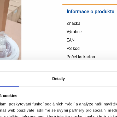
Informace o produktu
Značka
Výrobce
EAN
PS kód
Počet ks karton
Počet ks paleta
Brutto váha ks (v kartonu)
Detaily
Cena /ks bez DPH - ka
á cookies
Cena /ks bez DPH - paleta 
klam, poskytování funkcí sociálních médií a analýze naší návšt
 náš web používáte, sdílíme se svými partnery pro sociální média
Objednávané množst
 s dalšími informacemi, které jste jim poskytli nebo které získa