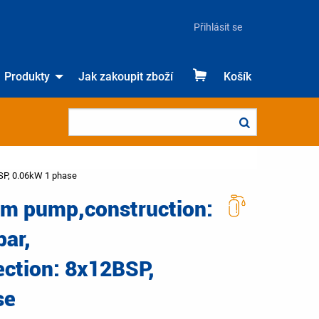
Přihlásit se
Produkty
Jak zakoupit zboží
Košík
SP, 0.06kW 1 phase
m pump,construction:
bar,
ction: 8x12BSP,
se