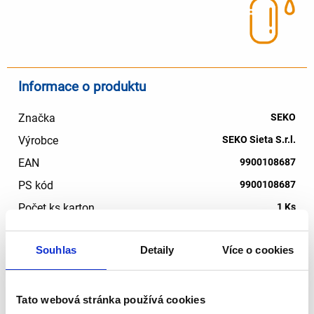
Informace o produktu
Značka
SEKO
Výrobce
SEKO Sieta S.r.l.
EAN
9900108687
PS kód
9900108687
Počet ks karton
1 Ks
Počet ks paleta
1 Ks
Souhlas
Detaily
Více o cookies
Brutto váha ks (v kartonu)
3.00 Kg
Cena /ks bez DPH - karton a více
15471.5 Kč
Tato webová stránka používá cookies