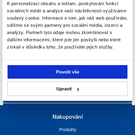
Cena /ks bez DPH - paleta a více
14993 Kč
K personalizaci obsahu a reklam, poskytování funkcí
sociálních médií a analýze naší návštěvnosti využíváme
+
soubory cookie. Informace o tom, jak náš web používáte,
-
sdílíme se svými partnery pro sociální média, inzerci a
analýzy. Partneři tyto údaje mohou zkombinovat s
1
krt
dalšími informacemi, které jste jim poskytli nebo které
získali v důsledku toho, že používáte jejich služby.
1
plt
14993.00
Kč
Povolit vše
14993.00
Kč
Upravit
Nakupování
Produkty