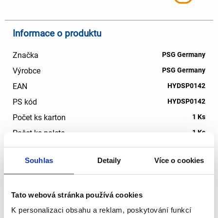
Informace o produktu
Značka
PSG Germany
Výrobce
PSG Germany
EAN
HYDSP0142
PS kód
HYDSP0142
Počet ks karton
1 Ks
Počet ks paleta
1 Ks
Brutto váha ks (v kartonu)
2.50 Kg
Souhlas
Detaily
Více o cookies
Cena /ks bez DPH - karton a více
5246.73 Kč
Tato webová stránka používá cookies
Cena /ks bez DPH - paleta a více
5084.46 Kč
K personalizaci obsahu a reklam, poskytování funkcí