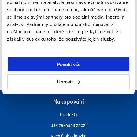
+
sociálních médií a analýze naší návštěvnosti využíváme
-
soubory cookie. Informace o tom, jak náš web používáte,
sdílíme se svými partnery pro sociální média, inzerci a
1
krt
analýzy. Partneři tyto údaje mohou zkombinovat s
dalšími informacemi, které jste jim poskytli nebo které
1
plt
získali v důsledku toho, že používáte jejich služby.
5084.46
Kč
5084.46
Kč
Povolit vše
Upravit
Nakupování
Produkty
Jak zakoupit zboží
Rychlá objednávka