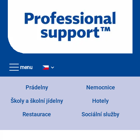
Přejít
k
hlavnímu
obsahu
menu
Prádelny
Nemocnice
Školy a školní jídelny
Hotely
Restaurace
Sociální služby