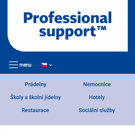
Přejít
k
hlavnímu
obsahu
menu
Prádelny
Nemocnice
Školy a školní jídelny
Hotely
Restaurace
Sociální služby