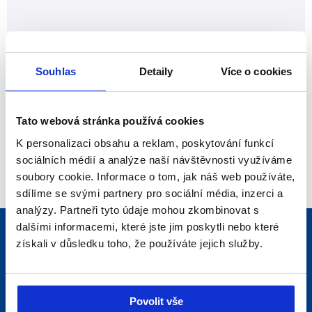
Máte zájem o naše výrobky a řešení?
Neváhejte a kontaktujte nás
Souhlas
Detaily
Více o cookies
Kontaktujte nás
Tato webová stránka používá cookies
K personalizaci obsahu a reklam, poskytování funkcí
sociálních médií a analýze naší návštěvnosti využíváme
soubory cookie. Informace o tom, jak náš web používáte,
sdílíme se svými partnery pro sociální média, inzerci a
analýzy. Partneři tyto údaje mohou zkombinovat s
dalšími informacemi, které jste jim poskytli nebo které
Professional support
získali v důsledku toho, že používáte jejich služby.
Výrobky a řešení
Optimalizace energii
Povolit vše