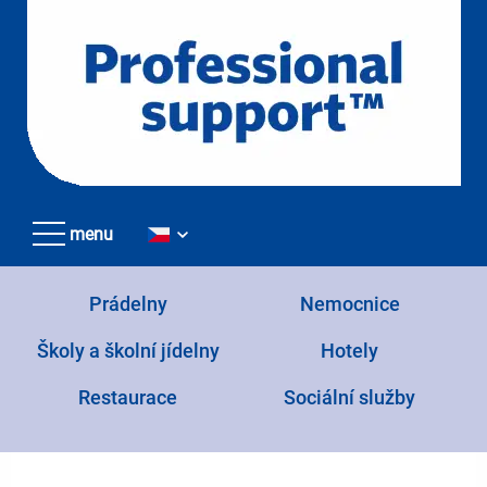
Přejít
k
hlavnímu
obsahu
menu
Prádelny
Nemocnice
Školy a školní jídelny
Hotely
Restaurace
Sociální služby