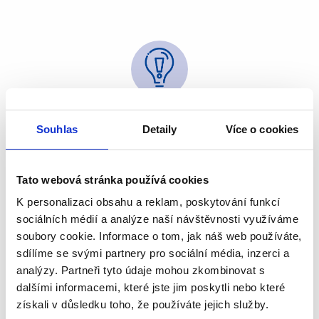
Know-how předávané
špičkovými techniky
Souhlas
Detaily
Více o cookies
Tato webová stránka používá cookies
K personalizaci obsahu a reklam, poskytování funkcí
sociálních médií a analýze naší návštěvnosti využíváme
soubory cookie. Informace o tom, jak náš web používáte,
sdílíme se svými partnery pro sociální média, inzerci a
Profesionální výrobky
analýzy. Partneři tyto údaje mohou zkombinovat s
od nejlepších značek
dalšími informacemi, které jste jim poskytli nebo které
získali v důsledku toho, že používáte jejich služby.