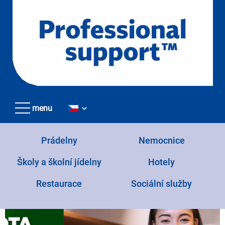
Přejít
k
hlavnímu
obsahu
menu
Prádelny
Nemocnice
Školy a školní jídelny
Hotely
Restaurace
Sociální služby